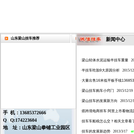
山东梁山挂车推荐
新闻中心
·
梁山轻体水泥运输半挂车重量
201
·
半挂车吃胎9大原因分析
2015/12
·
大量出售16米低平板手续1368537
·
梁山挂车购车小窍门
2015/12/19
·
梁山挂车的发展新方向
2015/12/
·
搭跨境电商班车 阿里上市看物流
手 机：13685372666
Q Q:174223604
·
挂车车船税怎么交？相关文章看
地 址：山东梁山拳铺工业园区
·
挂车的发展新趋势
2013/3/17