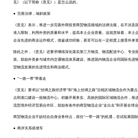
见》（以下简称《意见》）是怎么说的。
● 完善法律，倾斜政策
《意见》表示，将进一步完善外商投资商贸物流领域的法律法规，在不涉及
准入限制，利用外资的质量和水平，提高本土企业质量。这就意味着，本土
企业先进的商业运作模式，借鉴成功经验，甚至可以在一定程度上接受外来
除此之外，《意见》还要求继续深化落实第三方物流、物流配送中心、专业
策。鼓励外资参与城市内交通物流体系建设。推进国内物流企业同国际先进
贸物流发展的先进理念和商业模式。
● “一路一带”带着走
《意见》要求以“丝绸之路经济带”和“海上丝绸之路”沿线区域物流合作为重点
点和港口建设一批物流中心。积极开展务实、高效的国际区域物流合作，推
流型境外经济贸易合作区，鼓励有条件的商贸物流企业“走出去”和开展全球
商贸物流企业不妨结合自身业务特点，抓住“一带一路”的机遇，尝试拓展国
● 两岸关系搭便车